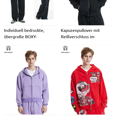
Individuell bedruckte,
Kapuzenpullover mit
übergroße BOXY-
Reißverschluss im
Kapuzenpullover für Herren
individuellen
mit doppelseitigem, kurzem
Druckverfahren für Herbst-
Reißverschluss, 100 %
und Wintermode und
Baumwolle, Streetwear-Stil,
Wärme
umweltfreundlich