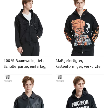
Logo, übergroßer
Kapuzenpullover aus 100 %
Baumwoll-Schwergewichts-
Baumwolle mit besticktem,
Fleece-Reißverschluss
übergroßem, einfarbigem
Blanko-Hoodie mit
dreifachem Reißverschluss
für Herren
100 % Baumwolle, tiefe
Maßgefertigter,
Schulterpartie, einfarbig,
kastenförmiger, verkürzter
luxuriöses, schweres
Herren-Kapuzenpullover
französisches Frottee,
mit Strasssteinen und
übergroß, 400 g/m²,
Rautenmuster, 420 g/m²,
Reißverschluss, lockerer
schwerer Distressed-
Herren-Kapuzenpullover
Applikations-Patch, Acid-
Wash-Reißverschluss-
Kapuzenpullover