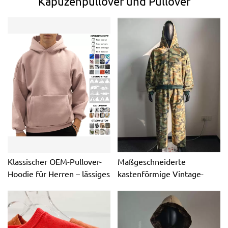
Kapuzenpullover und Pullover
Klassischer OEM-Pullover-
Maßgeschneiderte
Hoodie für Herren – lässiges
kastenförmige Vintage-
Kapuzen-Sweatshirt aus
Reißverschlussjacken,
weichem Fleece
Streetwear, abgeschnitten,
schwer, übergroß,
Hersteller, durchgehend