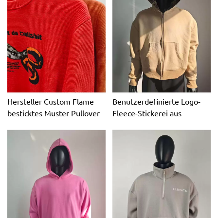
bedruckter Camo-
Kapuzenpullover mit
Reißverschluss
Hersteller Custom Flame
Benutzerdefinierte Logo-
besticktes Muster Pullover
Fleece-Stickerei aus
Sweatshirt Schwere 500
schlichter Baumwolle für
g/m² 100 % Bio-Baumwolle
doppelten Reißverschluss-
Übergroße Herbstmänner
Hoodie für Herren,
übergroße Herbst-
Reißverschluss-Hoodies