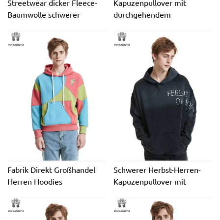
Streetwear dicker Fleece-
Kapuzenpullover mit
Baumwolle schwerer
durchgehendem
übergroßer
Reißverschluss im Acid-
Kapuzenpullover mit
Wash-Design, individuelles
Reißverschluss,
Logo, OEM-ODM-DTG-
individuelles Stickerei-Logo,
Hoodie, Kapuzenpullover
OEM-Großhandel,
mit durchgehendem
Kapuzenpullover mit
Reißverschluss und
Reißverschluss, Strass
Stickerei im Strass-Design
Fabrik Direkt Großhandel
Schwerer Herbst-Herren-
Herren Hoodies
Kapuzenpullover mit
Maßgeschneiderte
bestickter Boxy-Passform
Spleißpullover Prägedruck
und DTG-Grafik, Acid Wash
Reißverschluss Gestickte
Distress Vintage