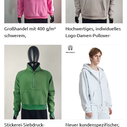
Großhandel mit 400 g/m²
Hochwertiges, individuelles
schwerem,
Logo-Damen-Pullover-
umweltfreundlichem,
Sweatshirt aus Frottee mit
übergroßem French-Terry-
Rundhalsausschnitt und
Hoodie aus schwerer
langem Rundhalsausschnitt
Baumwolle, hohe Qualität
aus 100 % Baumwolle mit
für gesticktes individuelles
halbem Reißverschluss.
Logo
Hergestellt in China OEM
Stickerei-Siebdruck-
Neuer kundenspezifischer,