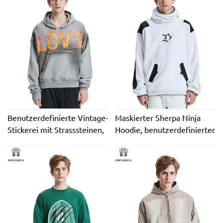
Techniken Günstig
Benutzerdefinierte Vintage-
Maskierter Sherpa Ninja
Stickerei mit Strasssteinen,
Hoodie, benutzerdefinierter
Streetwear, Siebdruck,
Winter, warm, dick, Fleece,
Säurewäsche, übergroß,
flauschige Stickerei, Berber-
100 % Baumwolle,
Fleece, schwerer Hoodie
umweltfreundlich, hohe
Qualität