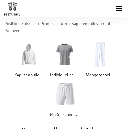
Position:
Zuhause
>
Produktcenter
>
Kapuzenpullover und
Pullover
Kapuzenpullover und Pullover
Individuelles T-Shirt
Maßgeschneiderte Jogginghose
Maßgeschneiderte Shorts