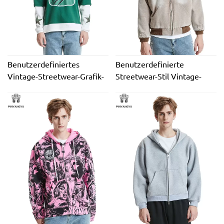
Benutzerdefiniertes
Benutzerdefinierte
Vintage-Streetwear-Grafik-
Streetwear-Stil Vintage-
T-Shirt mit DTG-Druck,
Jeansjacken Distressed
doppellagiges Langarm-T-
Winter Übergroße Canvas-
Shirt für Männer mit
Windjacke Arbeits-
doppeltem O-Ausschnitt
Jeansjacke für Männer
Stilvoll