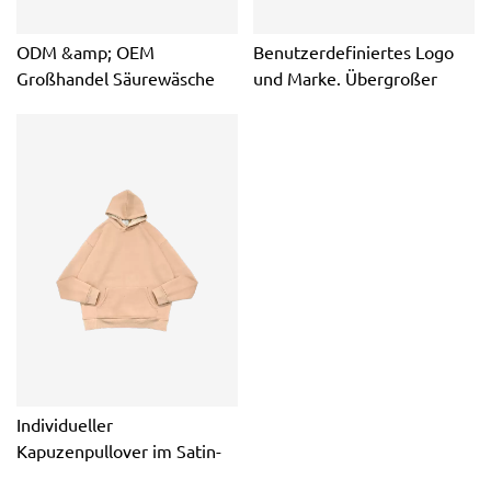
ODM &amp; OEM
Benutzerdefiniertes Logo
Großhandel Säurewäsche
und Marke. Übergroßer
Custom Print Logo Herren
Double Cap-
Hoodies
Kapuzenpullover im
besonderen Stil, Unisex
Individueller
Kapuzenpullover im Satin-
Design mit Innenpullover