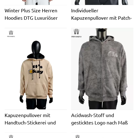
Winter Plus Size Herren
Individueller
Hoodies DTG Luxuriöser
Kapuzenpullover mit Patch-
Kapuzenpullover mit
Stickerei und doppeltem
Reißverschluss,
Reißverschluss
individuelles Logo, leeres
Sweatshirt, 100 %
Baumwolle, Unisex-
Kapuzenpullover mit
Reißverschluss für Herren
Kapuzenpullover mit
Acidwash-Stoff und
Handtuch-Stickerei und
gesticktes Logo nach Maß
doppelter Mütze