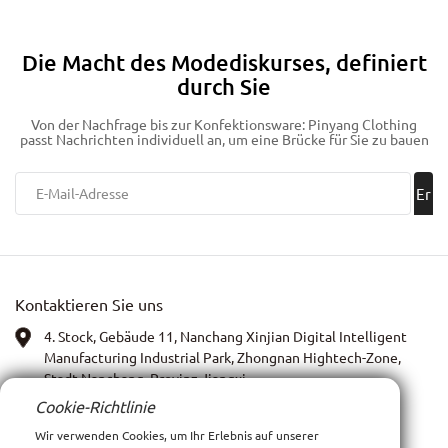
mit Seidenfutter
Die Macht des Modediskurses, definiert
durch Sie
Von der Nachfrage bis zur Konfektionsware: Pinyang Clothing
passt Nachrichten individuell an, um eine Brücke für Sie zu bauen
Er
ha
lte
Kontaktieren Sie uns
n!
4. Stock, Gebäude 11, Nanchang Xinjian Digital Intelligent
Manufacturing Industrial Park, Zhongnan Hightech-Zone,
Stadt Nanchang, Provinz Jiangxi
Cookie-Richtlinie
WhatsApp:
13767972399
Wir verwenden Cookies, um Ihr Erlebnis auf unserer