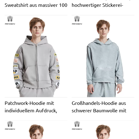
Sweatshirt aus massiver 100
hochwertiger Stickerei-
% Baumwolle mit
Rohling, schwerer,
Rundhalsausschnitt.
übergroßer 400 g/m²
Großhandel mit
französischer Terry-
individuellem Logo,
Baumwollfleece,
besticktes Herren-
umweltfreundlicher Herren-
Sweatshirt
Kapuzenpullover
Patchwork-Hoodie mit
Großhandels-Hoodie aus
individuellem Aufdruck,
schwerer Baumwolle mit
Stickerei-Patch, Distressed-
grafischem Reißverschluss,
Säurewaschung,
übergroßer, bestickter,
sonnenverblasster
umweltfreundlicher DTG-