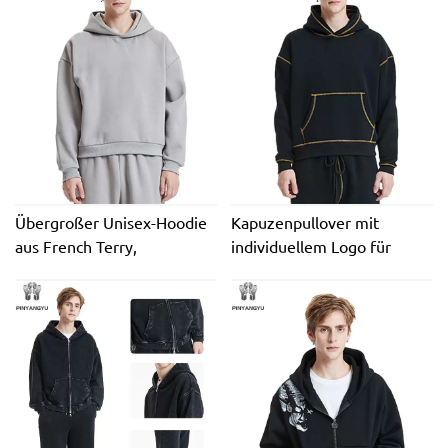
Reißverschluss, Strass, 100
Kapuzenpullover mit
% Baumwolle, OEM-LOGO-
Siebdruck, kastenförmig,
Hoodie
kurz geschnitten
Übergroßer Unisex-Hoodie
Kapuzenpullover mit
aus French Terry,
individuellem Logo für
hochwertiger, verkürzter
Herren, schwere
Kapuzenkragen, individuell
Baumwolle, neues Design,
bedruckt, bestickt, lässig, XS
schlicht, Übergröße,
XXS für den Herbst
umgekehrte Kontrastnaht,
100 % Baumwolle,
übergroße Passform