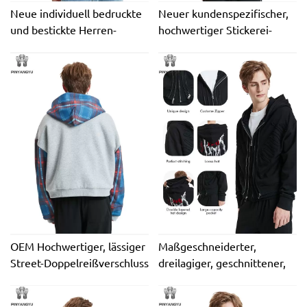
Neue individuell bedruckte
Neuer kundenspezifischer,
und bestickte Herren-
hochwertiger Stickerei-
Herbst-Kapuzenpullover aus
Rohling, schwerer,
100 % Baumwolle in
übergroßer 400 g/m²
Übergröße – Fabrikpreis
französischer Terry-
nach Maß
Baumwollfleece,
umweltfreundlicher Herren-
Kapuzenpullover
OEM Hochwertiger, lässiger
Maßgeschneiderter,
Street-Doppelreißverschluss
dreilagiger, geschnittener,
mit besticktem,
genähter 500 g/m²
individuellem Puff-Druck-
schwerer Baumwoll-