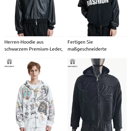
Herren-Hoodie aus
Fertigen Sie
schwarzem Premium-Leder,
maßgeschneiderte
handgefertigt, mit Strass-
Streetwear-
Stickerei, Leder-Hoodie,
Kapuzenpullover mit
Premium-Kapuzenjacke aus
Reißverschluss, lockeren,
schwarzem Herren-Leder,
kastig geschnittenen
Streetwear
Herrenjacken und Leder-
Kapuzenpullovern mit
besticktem Aufnäher für
Herren an