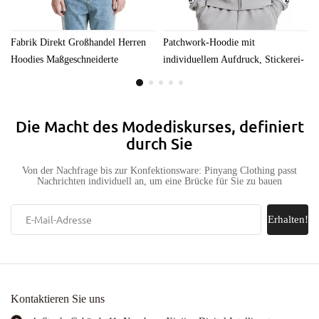
Fabrik Direkt Großhandel Herren
Patchwork-Hoodie mit
Hoodies Maßgeschneiderte
individuellem Aufdruck, Stickerei-
Spleißpullover Prägedruck
Patch, Distressed-Säurewaschung,
Reißverschluss Gestickte Techniken
sonnenverblasster Reißverschluss,
Günstig
Strass, 100 % Baumwolle, OEM-
Die Macht des Modediskurses, definiert
LOGO-Hoodie
durch Sie
Von der Nachfrage bis zur Konfektionsware: Pinyang Clothing passt
Nachrichten individuell an, um eine Brücke für Sie zu bauen
Erhalten!
Kontaktieren Sie uns