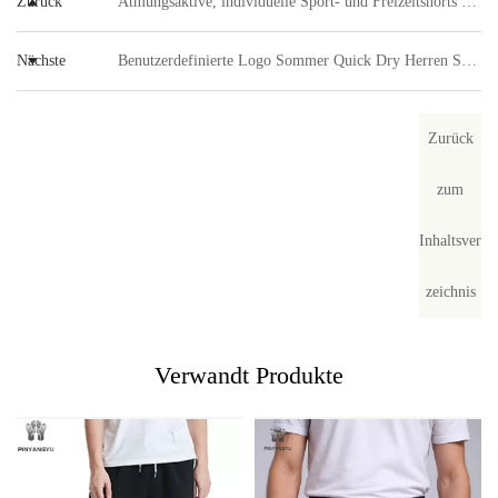
Zurück
Atmungsaktive, individuelle Sport- und Freizeitshorts für Herren
bieten wir unter Umständen flexiblere Konditionen an.
Nächste
Benutzerdefinierte Logo Sommer Quick Dry Herren Shorts Street Style Sublimated Swim Beach Shorts Doppelschichtige Mesh Shorts mit Kordelzug
Zurück
zum
Inhaltsver
zeichnis
Verwandt
Produkte