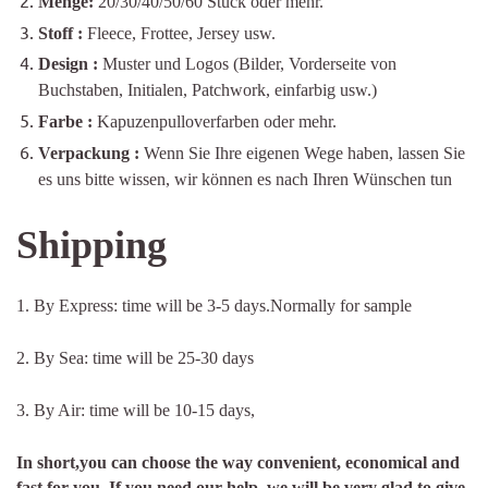
Menge:
20/30/40/50/60 Stück oder mehr.
Stoff
:
Fleece, Frottee,
Jersey
usw.
Design
:
Muster und Logos (Bilder, Vorderseite von
Buchstaben, Initialen, Patchwork, einfarbig usw.)
Farbe
:
Kapuzenpulloverfarben oder mehr.
Verpackung
:
Wenn Sie Ihre eigenen Wege haben, lassen Sie
es uns bitte wissen, wir können es nach Ihren Wünschen tun
Shipping
1. By Express: time will be 3-5 days.Normally for sample
2. By Sea: time will be 25-30 days
3. By Air: time will be 10-15 days,
In short,you can choose the way convenient, economical and
fast for you. If you need our help ,we will be very glad to give