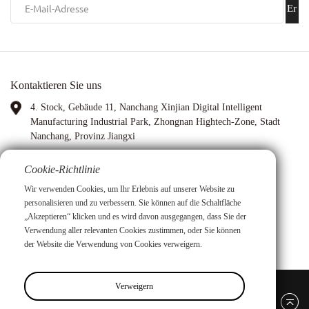
Er
hal
ten
Kontaktieren Sie uns
!
4. Stock, Gebäude 11, Nanchang Xinjian Digital Intelligent
Manufacturing Industrial Park, Zhongnan Hightech-Zone, Stadt
Nanchang, Provinz Jiangxi
WhatsApp:
13767972399
Cookie-Richtlinie
Wir verwenden Cookies, um Ihr Erlebnis auf unserer Website zu
Bild: Anna Xia
personalisieren und zu verbessern. Sie können auf die Schaltfläche
„Akzeptieren“ klicken und es wird davon ausgegangen, dass Sie der
Email:
xiay0707i@outlook.com
Verwendung aller relevanten Cookies zustimmen, oder Sie können
der Website die Verwendung von Cookies verweigern.
Verweigern