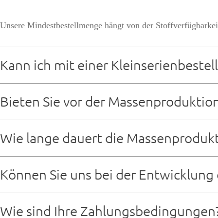
Unsere Mindestbestellmenge hängt von der Stoffverfügbarkeit
Kann ich mit einer Kleinserienbeste
Sicher, wir haben nichts gegen kleine Bestellungen
Bieten Sie vor der Massenproduktio
Ja, wir stellen Muster zur Verfügung. Die Musterbeschaffun
Wie lange dauert die Massenproduk
Die Vorlaufzeit für die Massenproduktion beträgt in der Reg
Können Sie uns bei der Entwicklung 
Auf jeden Fall. Wir verfügen über ein erfahrenes Produktent
Wie sind Ihre Zahlungsbedingungen