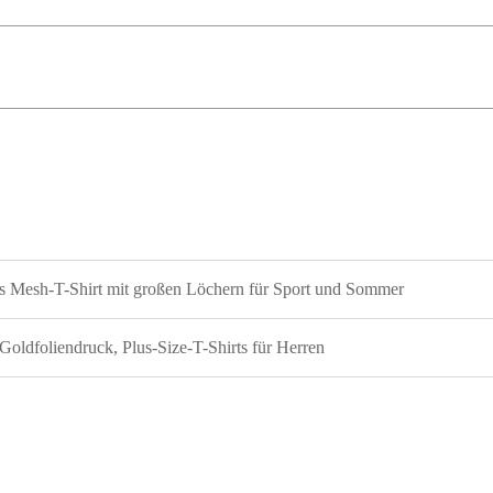
er T/T (telegrafische Überweisung). Sobald wir Ihre Bestellu
 wir umgehend mit der Bemusterung oder Massenproduktion. F
cht oder Kurierdienst ab, je nach Ihrem Zeitplan und Budget
es Mesh-T-Shirt mit großen Löchern für Sport und Sommer
oldfoliendruck, Plus-Size-T-Shirts für Herren