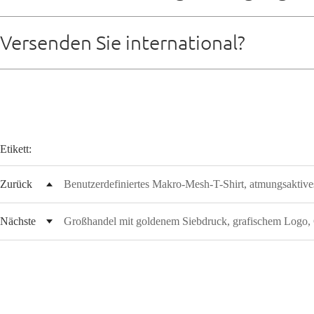
Markenausrichtung unterstützen kann.
Bei Neukunden arbeiten wir in der Regel mit Vorauszahlung p
Versenden Sie international?
Zahlung aus. Sobald die Zahlung eingegangen ist, beginnen
Konditionen an.
Ja, wir wickeln weltweite Sendungen per Luftfracht, Seefra
Etikett:
Zurück
Benutzerdefiniertes Makro-Mesh-T-Shirt, atmungsaktiv
Nächste
Großhandel mit goldenem Siebdruck, grafischem Logo, G