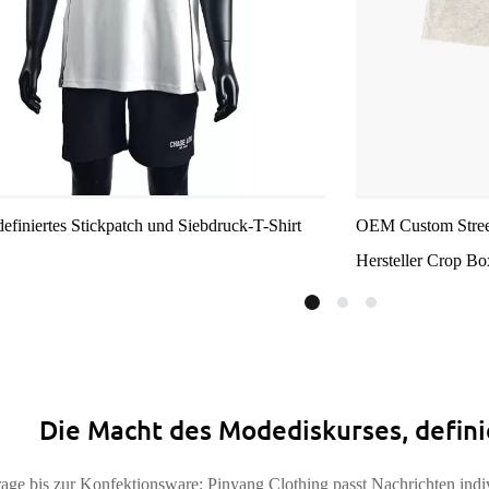
efiniertes Stickpatch und Siebdruck-T-Shirt
OEM Custom Street
Hersteller Crop Bo
Die Macht des Modediskurses, defini
age bis zur Konfektionsware: Pinyang Clothing passt Nachrichten indiv