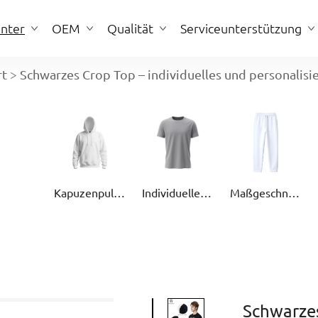
nter
OEM
Qualität
Serviceunterstützung
rt
>
Schwarzes Crop Top – individuelles und personalisi
OEM
Qualität
Serviceunterstützung
Kapuzenpullover und Pullover
Individuelles T-Shirt
Maßgeschneiderte Jogginghose
Schwarzes