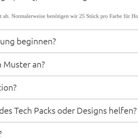
 ab. Normalerweise benötigen wir 25 Stück pro Farbe für Hoo
llung beginnen?
n Muster an?
g dauert in der Regel 7–10 Werktage, abhängig von der Kompl
tion?
el 20 bis 25 Tage nach Musterfreigabe und Anzahlung, abhäng
des Tech Packs oder Designs helfen?
wicklungsteam, das Sie mit technischen Paketen, Mustererste
?