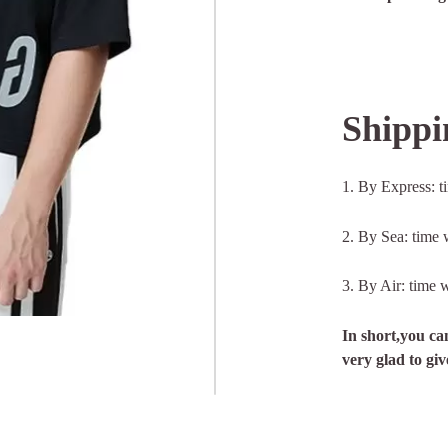
Shippi
1. By Express: t
2. By Sea: time 
3. By Air: time 
In short,you ca
very glad to gi