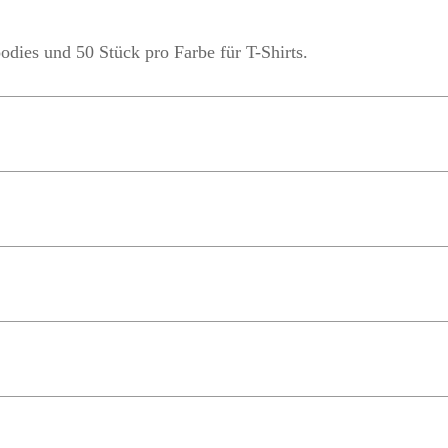
dies und 50 Stück pro Farbe für T-Shirts.
exität des Designs und der Materialbeschaffung.
ig von der Bestellgröße und der Materialverfügbarkeit
llung, Stoffempfehlungen und Produktverbesserungen basieren