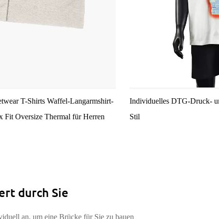
wear T-Shirts Waffel-Langarmshirt-
Individuelles DTG-Druck- un
x Fit Oversize Thermal für Herren
Stil
ert durch Sie
iduell an, um eine Brücke für Sie zu bauen