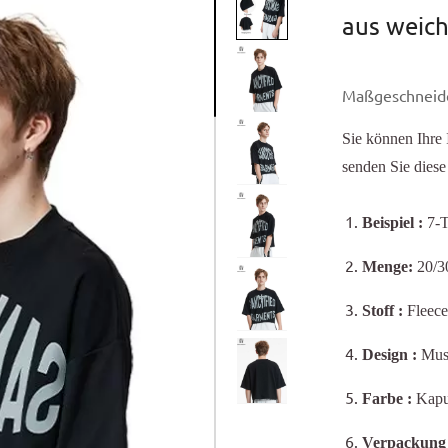
aus weic
Maßgeschneide
Sie können Ihre 
senden Sie diese
Beispiel
:
7-T
Menge:
20/30
Stoff
:
Fleece
Design
:
Must
Farbe
:
Kapuz
Verpackun