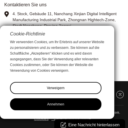
Kontaktieren Sie uns
n!
4. Stock, Gebäude 11, Nanchang Xinjian Digital Intelligent
Manufacturing Industrial Park, Zhongnan Hightech-Zone,
Stadt Nanchang, Provinz Jiangxi
Cookie-Richtlinie
WhatsApp:
13767972399
Wir verwenden Cookies, um Ihr Erlebnis auf unserer Website
zu personalisieren und zu verbessern. Sie können auf die
Bild: Anna Xia
Schaltfläche „Akzeptieren“ klicken und es wird davon
ausgegangen, dass Sie der Verwendung aller relevanten
Email:
xiay0707i@outlook.com
Cookies zustimmen, oder Sie können der Website die
Verwendung von Cookies verweigern.
Verweigern
Annehmen
Nanchang Pinyang Clothing Co., Ltd.
Alle Rechte vorbehalten.
Cookies
. Datenschutzrichtlinie
Eine Nachricht hinterlassen
Sitemap