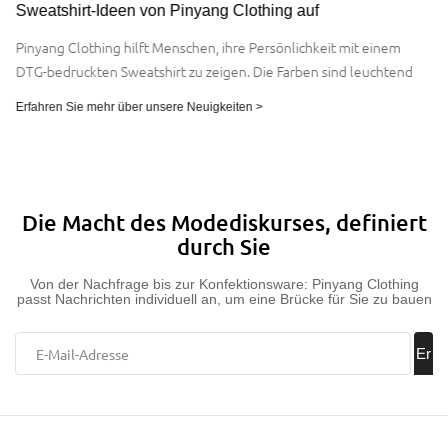
Sweatshirt-Ideen von Pinyang Clothing auf
Pinyang Clothing hilft Menschen, ihre Persönlichkeit mit einem
DTG-bedruckten Sweatshirt zu zeigen. Die Farben sind leuchtend
und die Designs sehen scharf aus. Es lässt sich leicht individuell
Erfahren Sie mehr über unsere Neuigkeiten >
anpassen und jedes Sweatshirt fühlt sich einzigartig an. Der DTG-
Druck sorgt für klare Muster und verursacht weniger Abfall. Käufer
erhalten stilvolle, hochwertige Kleidung, die wirklich auffällt.
Die Macht des Modediskurses, definiert
durch Sie
Von der Nachfrage bis zur Konfektionsware: Pinyang Clothing
passt Nachrichten individuell an, um eine Brücke für Sie zu bauen
Er
hal
te