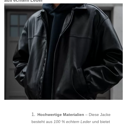
aus echtem Leder
1.
Hochwertige Materialien
– Diese Jacke
besteht aus
100 % echtem Leder
und bietet