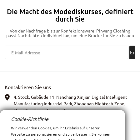
seinem professionellen Know-how in der Bekleidungsherstellung
und seinen umfassenden Anpassungsfähigkeiten detaillierte
Die Macht des Modediskurses, definiert
Einblicke in die wesentlichen Spezifikationen, die langlebige,
durch Sie
bequeme und langlebige Hoodies ausmachen.
Von der Nachfrage bis zur Konfektionsware: Pinyang Clothing
passt Nachrichten individuell an, um eine Brücke für Sie zu bauen
Er
ha
lte
Kontaktieren Sie uns
n!
4. Stock, Gebäude 11, Nanchang Xinjian Digital Intelligent
Manufacturing Industrial Park, Zhongnan Hightech-Zone,
Stadt Nanchang, Provinz Jiangxi
Cookie-Richtlinie
WhatsApp:
13767972399
Wir verwenden Cookies, um Ihr Erlebnis auf unserer
Website zu personalisieren und zu verbessern. Sie können
Bild: Anna Xia