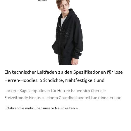
Ein technischer Leitfaden zu den Spezifikationen für lose
Herren-Hoodies: Stichdichte, Nahtfestigkeit und
Schrumpfungskontrolle
Lockere Kapuzenpullover für Herren haben sich über die
Freizeitmode hinaus zu einem Grundbestandteil funktionaler und
stilvoller Bekleidung entwickelt. Um bei Kapuzenpullovern eine
Erfahren Sie mehr über unsere Neuigkeiten >
überragende Qualität zu erzielen, ist eine sorgfältige Beachtung der
technischen Spezifikationen erforderlich, einschließlich Stichdichte,
Nahtfestigkeit und Schrumpfkontrolle. Pinyang Clothing bietet mit