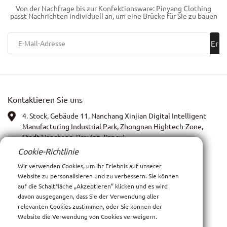
Von der Nachfrage bis zur Konfektionsware: Pinyang Clothing
oder Design einzugehen
passt Nachrichten individuell an, um eine Brücke für Sie zu bauen
Er
ha
lte
Kontaktieren Sie uns
n!
4. Stock, Gebäude 11, Nanchang Xinjian Digital Intelligent
Manufacturing Industrial Park, Zhongnan Hightech-Zone,
Stadt Nanchang, Provinz Jiangxi
Cookie-Richtlinie
WhatsApp:
13767972399
Wir verwenden Cookies, um Ihr Erlebnis auf unserer
Website zu personalisieren und zu verbessern. Sie können
Bild: Anna Xia
auf die Schaltfläche „Akzeptieren“ klicken und es wird
davon ausgegangen, dass Sie der Verwendung aller
Email:
xiay0707i@outlook.com
relevanten Cookies zustimmen, oder Sie können der
Website die Verwendung von Cookies verweigern.