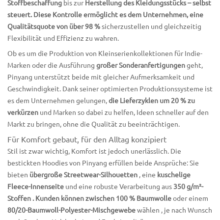
Stoffbeschaffung
bis zur
Herstellung des Kleidungsstücks – selbst
steuert. Diese Kontrolle ermöglicht es dem Unternehmen, eine
Qualitätsquote von über 98 %
sicherzustellen
und gleichzeitig
Flexibilität und Effizienz zu wahren.
Ob es um die Produktion von Kleinserienkollektionen für Indie-
Marken oder die Ausführung
großer Sonderanfertigungen
geht,
Pinyang unterstützt beide mit gleicher Aufmerksamkeit und
Geschwindigkeit. Dank seiner optimierten Produktionssysteme ist
es dem Unternehmen gelungen,
die Lieferzyklen um 20 % zu
verkürzen
und Marken so dabei zu helfen, Ideen schneller auf den
Markt zu bringen, ohne die Qualität zu beeinträchtigen.
Für Komfort gebaut, für den Alltag konzipiert
Stil ist zwar wichtig, Komfort ist jedoch unerlässlich. Die
bestickten Hoodies von Pinyang erfüllen beide Ansprüche: Sie
bieten
übergroße Streetwear-Silhouetten
, eine
kuschelige
Fleece-Innenseite
und eine robuste Verarbeitung aus
350 g/m²-
Stoffen . Kunden können zwischen
100 % Baumwolle
oder einem
80/20-Baumwoll-Polyester-Mischgewebe
wählen
, je nach Wunsch