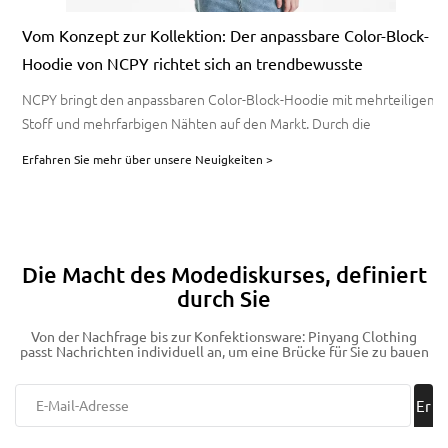
n
Vom Konzept zur Kollektion: Der anpassbare Color-Block-
Hoodie von NCPY richtet sich an trendbewusste
Verbraucher
NCPY bringt den anpassbaren Color-Block-Hoodie mit mehrteiligem
Stoff und mehrfarbigen Nähten auf den Markt. Durch die
Kombination von agiler Fertigung, personalisiertem Design und
Erfahren Sie mehr über unsere Neuigkeiten >
schneller Bemusterung ermöglicht es Marken, einzigartige
Streetwear und Werbebekleidung mit niedrigen
Mindestbestellmengen und schnellen Lieferzeiten zu kreieren.
Die Macht des Modediskurses, definiert
durch Sie
Von der Nachfrage bis zur Konfektionsware: Pinyang Clothing
passt Nachrichten individuell an, um eine Brücke für Sie zu bauen
Er