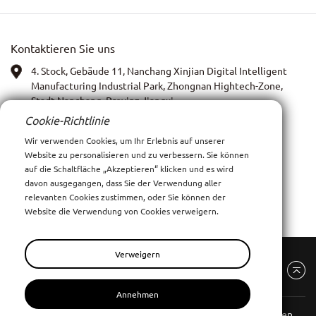
ha
lte
Kontaktieren Sie uns
n!
4. Stock, Gebäude 11, Nanchang Xinjian Digital Intelligent
Manufacturing Industrial Park, Zhongnan Hightech-Zone,
Stadt Nanchang, Provinz Jiangxi
Cookie-Richtlinie
WhatsApp:
13767972399
Wir verwenden Cookies, um Ihr Erlebnis auf unserer
Website zu personalisieren und zu verbessern. Sie können
Bild: Anna Xia
auf die Schaltfläche „Akzeptieren“ klicken und es wird
davon ausgegangen, dass Sie der Verwendung aller
Email:
xiay0707i@outlook.com
relevanten Cookies zustimmen, oder Sie können der
Website die Verwendung von Cookies verweigern.
Verweigern
Annehmen
Nanchang Pinyang Clothing Co., Ltd.
Alle Rechte vorbehalten.