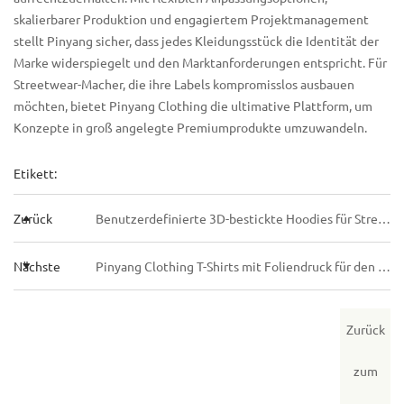
skalierbarer Produktion und engagiertem Projektmanagement
stellt Pinyang sicher, dass jedes Kleidungsstück die Identität der
Marke widerspiegelt und den Marktanforderungen entspricht. Für
Streetwear-Macher, die ihre Labels kompromisslos ausbauen
möchten, bietet Pinyang Clothing die ultimative Plattform, um
Konzepte in groß angelegte Premiumprodukte umzuwandeln.
Etikett:
Zurück
Benutzerdefinierte 3D-bestickte Hoodies für Streetwear-Marken: Ein Beschaffungsleitfaden für 2026 von Pinyang Clothing
Nächste
Pinyang Clothing T-Shirts mit Foliendruck für den Groß- und Einzelhandel: Stoffbeschaffung, Folienanwendung und Tipps zur Veredelung
Zurück
zum